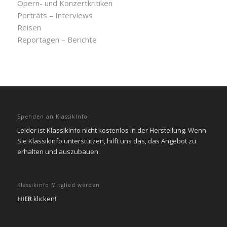
Opern- und Konzertkritiken
Porträts – Interviews
Reisen
Reportagen – Berichte
Spenden an KlassikInfo
Leider ist KlassikInfo nicht kostenlos in der Herstellung. Wenn
Sie KlassikInfo unterstützen, hilft uns das, das Angebot zu
erhalten und auszubauen.
Klassikinfo Mitglied werden
HIER
klicken!