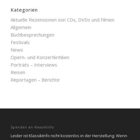
Kategorien
Aktuelle Rezensionen von CDs, DVDs und Filmen
Allgemein
Buchbesprechungen
Festivals
News
Opern- und Konzertkritiken
Porträts – Interviews
Reisen
Reportagen – Berichte
Spenden an KlassikInfo
Leider ist KlassikInfo nicht kostenlos in der Herstellung. Wenn