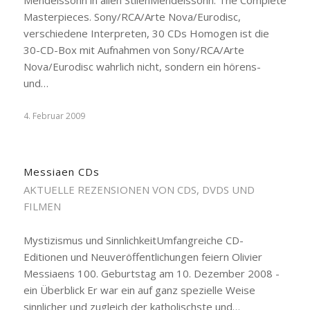
Mendelssohn in allen StilenMendelssohn: The Complete
Masterpieces. Sony/RCA/Arte Nova/Eurodisc,
verschiedene Interpreten, 30 CDs Homogen ist die
30-CD-Box mit Aufnahmen von Sony/RCA/Arte
Nova/Eurodisc wahrlich nicht, sondern ein hörens-
und…
4. Februar 2009
Messiaen CDs
AKTUELLE REZENSIONEN VON CDS, DVDS UND
FILMEN
Mystizismus und SinnlichkeitUmfangreiche CD-
Editionen und Neuveröffentlichungen feiern Olivier
Messiaens 100. Geburtstag am 10. Dezember 2008 -
ein Überblick Er war ein auf ganz spezielle Weise
sinnlicher und zugleich der katholischste und…