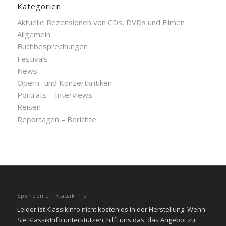
Kategorien
Aktuelle Rezensionen von CDs, DVDs und Filmen
Allgemein
Buchbesprechungen
Festivals
News
Opern- und Konzertkritiken
Porträts – Interviews
Reisen
Reportagen – Berichte
Spenden an KlassikInfo
Leider ist KlassikInfo nicht kostenlos in der Herstellung. Wenn
Sie KlassikInfo unterstützen, hilft uns das, das Angebot zu