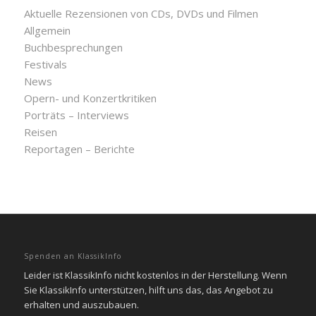
Aktuelle Rezensionen von CDs, DVDs und Filmen
Allgemein
Buchbesprechungen
Festivals
News
Opern- und Konzertkritiken
Porträts – Interviews
Reisen
Reportagen – Berichte
Spenden an KlassikInfo
Leider ist KlassikInfo nicht kostenlos in der Herstellung. Wenn
Sie KlassikInfo unterstützen, hilft uns das, das Angebot zu
erhalten und auszubauen.