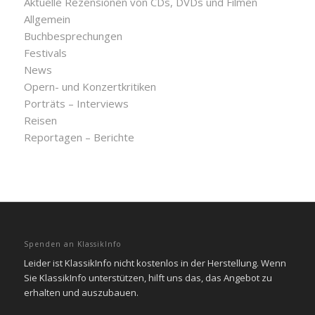
Aktuelle Rezensionen von CDs, DVDs und Filmen
Allgemein
Buchbesprechungen
Festivals
News
Opern- und Konzertkritiken
Porträts – Interviews
Reisen
Reportagen – Berichte
Spenden an KlassikInfo
Leider ist KlassikInfo nicht kostenlos in der Herstellung. Wenn
Sie KlassikInfo unterstützen, hilft uns das, das Angebot zu
erhalten und auszubauen.