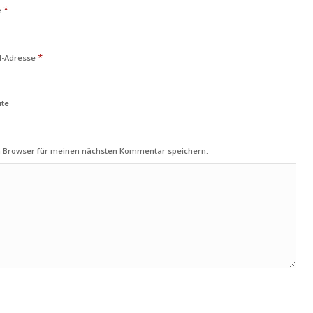
*
e
*
l-Adresse
ite
m Browser für meinen nächsten Kommentar speichern.