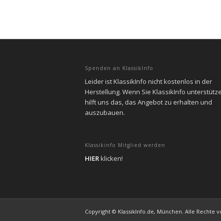
Spenden an KlassikInfo
Leider ist KlassikInfo nicht kostenlos in der
Herstellung. Wenn Sie KlassikInfo unterstütz
hilft uns das, das Angebot zu erhalten und
auszubauen.
Klassikinfo Mitglied werden
HIER
klicken!
Copyright © KlassikInfo.de, München. Alle Rechte