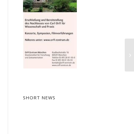
St
al
SHORT NEWS