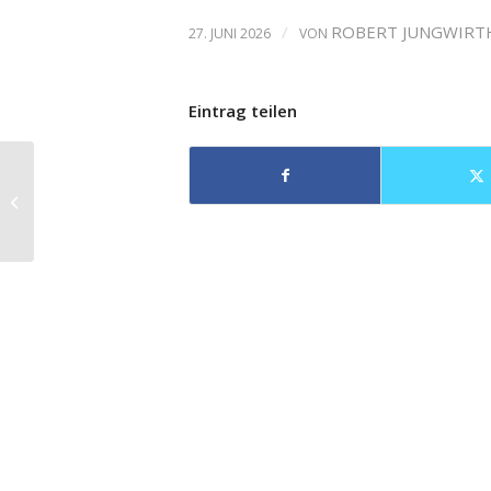
/
ROBERT JUNGWIRT
27. JUNI 2026
VON
Eintrag teilen
Lortzings Zar und
Zimmermann an der
Deutschen Oper Berlin