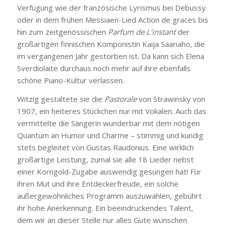
Verfügung wie der französische Lyrismus bei Debussy
oder in dem frühen Messiaen-Lied Action de graces bis
hin zum zeitgenössischen
Parfum de L’instant
der
großartigen finnischen Komponistin Kaija Saariaho, die
im vergangenen Jahr gestorben ist. Da kann sich Elena
Sverdiolaite durchaus noch mehr auf ihre ebenfalls
schöne Piano-Kultur verlassen.
Witzig gestaltete sie die
Pastorale
von Strawinsky von
1907, ein heiteres Stückchen nur mit Vokalen. Auch das
vermittelte die Sängerin wunderbar mit dem nötigen
Quantum an Humor und Charme – stimmig und kundig
stets begleitet von Gustas Raudonius. Eine wirklich
großartige Leistung, zumal sie alle 18 Lieder nebst
einer Korngold-Zugabe auswendig gesungen hat! Für
ihren Mut und ihre Entdeckerfreude, ein solche
außergewöhnliches Programm auszuwählen, gebührt
ihr hohe Anerkennung. Ein beeindruckendes Talent,
dem wir an dieser Stelle nur alles Gute wünschen