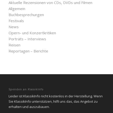
Aktuelle Rezensionen von CDs, DVDs und Filmen
Allgemein
Buchbesprechungen
Festivals
News
Opern- und Konzertkritiken
Porträts – Interviews
Reisen
Reportagen – Berichte
Spenden an KlassikInfo
Leider ist KlassikInfo nicht kostenlos in der Herstellung. Wenn
Sie KlassikInfo unterstützen, hilft uns das, das Angebot zu
erhalten und auszubauen.