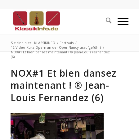
Sie sind hier:
KLASSIKINFO
/
Festivals
/
12 Video-Kurz-Opern an der Oper Nancy uraufgeführt
/
NOX#1 Et bien dansez maintenant ! ® Jean-Louis Fernandez
(6)
NOX#1 Et bien dansez
maintenant ! ® Jean-
Louis Fernandez (6)