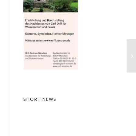
Au
Gä
SHORT NEWS