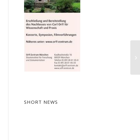
It
Ku
SHORT NEWS