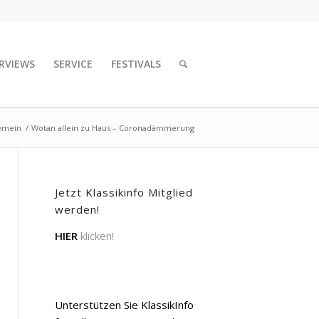
RVIEWS
SERVICE
FESTIVALS
emein
/
Wotan allein zu Haus – Coronadämmerung
Jetzt Klassikinfo Mitglied
werden!
HIER
klicken!
Unterstützen Sie KlassikInfo