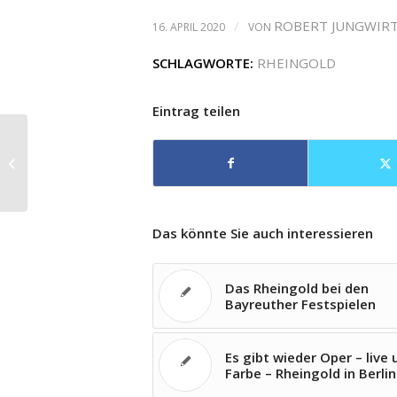
/
ROBERT JUNGWIR
16. APRIL 2020
VON
SCHLAGWORTE:
RHEINGOLD
Eintrag teilen
Münchener Biennale gibt sich
flexibel und will das Festival auf alle
Fälle...
Das könnte Sie auch interessieren
Das Rheingold bei den
Bayreuther Festspielen
Es gibt wieder Oper – live 
Farbe – Rheingold in Berlin