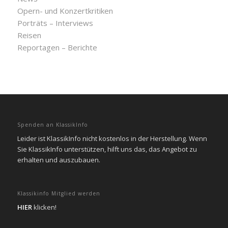
Opern- und Konzertkritiken
Porträts – Interviews
Reisen
Reportagen – Berichte
Spenden an KlassikInfo
Leider ist KlassikInfo nicht kostenlos in der Herstellung. Wenn
Sie KlassikInfo unterstützen, hilft uns das, das Angebot zu
erhalten und auszubauen.
Klassikinfo Mitglied werden
HIER
klicken!