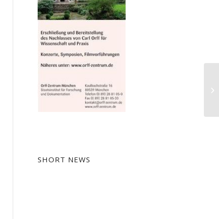
Öf
Op
SHORT NEWS