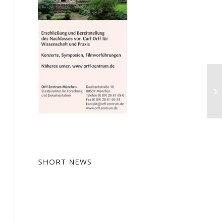
Ko
Pr
SHORT NEWS