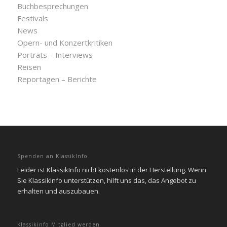
Buchbesprechungen
Festivals
News
Opern- und Konzertkritiken
Porträts – Interviews
Reisen
Reportagen – Berichte
Spenden an KlassikInfo
Leider ist KlassikInfo nicht kostenlos in der Herstellung. Wenn
Sie KlassikInfo unterstützen, hilft uns das, das Angebot zu
erhalten und auszubauen.
Klassikinfo Mitglied werden