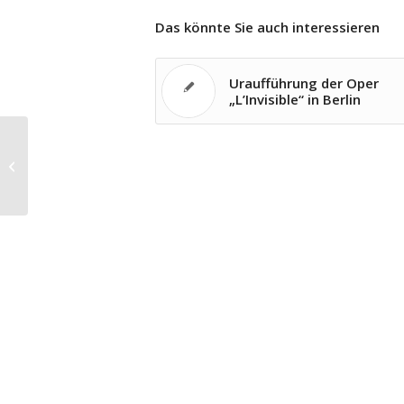
Das könnte Sie auch interessieren
Uraufführung der Oper
„L’Invisible“ in Berlin
Petrenko dirigiert Korngolds Die tote
Stadt in München