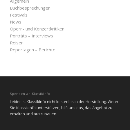
Allgemein
Buchbesprechungen
Festivals
News
Opern- und Konzertkritiken
Porträts – Interviews
Reisen
Reportagen – Berichte
Spenden an KlassikInfo
Leider ist KlassikInfo nicht kostenlos in der Herstellung. Wenn
Sie KlassikInfo unterstützen, hilft uns das, das Angebot zu
erhalten und auszubauen.