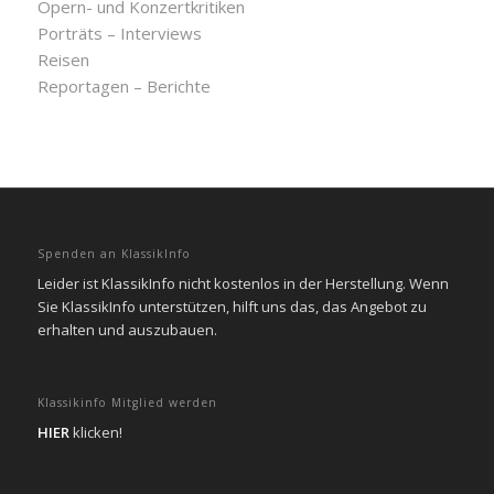
Opern- und Konzertkritiken
Porträts – Interviews
Reisen
Reportagen – Berichte
Spenden an KlassikInfo
Leider ist KlassikInfo nicht kostenlos in der Herstellung. Wenn
Sie KlassikInfo unterstützen, hilft uns das, das Angebot zu
erhalten und auszubauen.
Klassikinfo Mitglied werden
HIER
klicken!