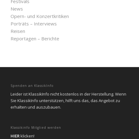
Festivals
News
Opern- und Konzertkritiken
Porträts – Interviews
Reisen
Reportagen – Berichte
Spenden an KlassikInfo
Leider ist KlassikInfo nicht kostenlos in der Herstellung. Wenn
Sie KlassikInfo unterstützen, hilft uns das, das Angebot zu
erhalten und auszubauen.
Klassikinfo Mitglied werden
HIER
klicken!