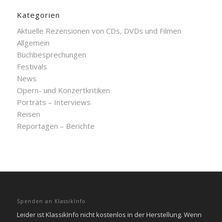
Kategorien
Aktuelle Rezensionen von CDs, DVDs und Filmen
Allgemein
Buchbesprechungen
Festivals
News
Opern- und Konzertkritiken
Porträts – Interviews
Reisen
Reportagen – Berichte
Spenden an KlassikInfo
Leider ist KlassikInfo nicht kostenlos in der Herstellung. Wenn