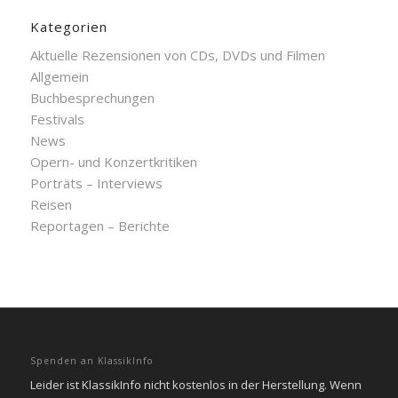
Kategorien
Aktuelle Rezensionen von CDs, DVDs und Filmen
Allgemein
Buchbesprechungen
Festivals
News
Opern- und Konzertkritiken
Porträts – Interviews
Reisen
Reportagen – Berichte
Spenden an KlassikInfo
Leider ist KlassikInfo nicht kostenlos in der Herstellung. Wenn