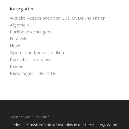
Kategorien
Aktuelle Rezensionen von CDs, DVDs und Filmen
Allgemein
Buchbesprechungen
Festivals
News
Opern- und Konzertkritiken
Porträts – Interviews
Reisen
Reportagen – Berichte
Spenden an KlassikInfo
Leider ist KlassikInfo nicht kostenlos in der Herstellung. Wenn