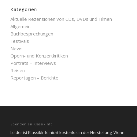
Kategorien
Aktuelle Rezensionen von CDs, DVDs und Filmen
Allgemein
Buchbesprechungen
Festivals
News
Opern- und Konzertkritiken
Porträts – Interviews
Reisen
Reportagen – Berichte
Spenden an KlassikInfo
Leider ist KlassikInfo nicht kostenlos in der Herstellung. Wenn