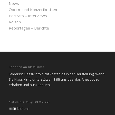
News
Opern- und Konzertkritiken
Porträts – Interviews
Reisen
Reportagen – Berichte
Spenden an KlassikInfo
Leider ist KlassikInfo nicht kostenlos in der Herstellung. Wenn
Sie KlassikInfo unterstützen, hilft uns das, das Angebot zu
erhalten und auszubauen.
Klassikinfo Mitglied werden
HIER
klicken!