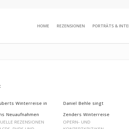
HOME
REZENSIONEN
PORTRÄTS & INTE
t
uberts Winterreise in
Daniel Behle singt
hs Neuaufnahmen
Zenders Winterreise
UELLE REZENSIONEN
OPERN- UND
 CDS, DVDS UND
KONZERTKRITIKEN