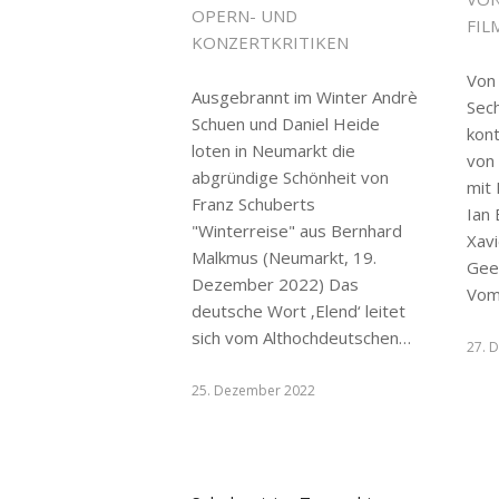
OPERN- UND
FIL
KONZERTKRITIKEN
Von
Ausgebrannt im Winter Andrè
Sech
Schuen und Daniel Heide
kon
loten in Neumarkt die
von
abgründige Schönheit von
mit 
Franz Schuberts
Ian 
"Winterreise" aus Bernhard
Xav
Malkmus (Neumarkt, 19.
Gee
Dezember 2022) Das
Vo
deutsche Wort ‚Elend‘ leitet
sich vom Althochdeutschen…
27. 
25. Dezember 2022