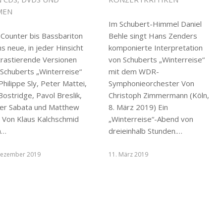
MEN
Im Schubert-Himmel Daniel
 Counter bis Bassbariton
Behle singt Hans Zenders
s neue, in jeder Hinsicht
komponierte Interpretation
trastierende Versionen
von Schuberts „Winterreise“
 Schuberts „Winterreise“
mit dem WDR-
Philippe Sly, Peter Mattei,
Symphonieorchester Von
Bostridge, Pavol Breslik,
Christoph Zimmermann (Köln,
ier Sabata und Matthew
8. März 2019) Ein
 Von Klaus Kalchschmid
„Winterreise“-Abend von
m…
dreieinhalb Stunden.…
Dezember 2019
11. März 2019