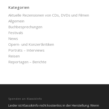
Kategorien
Aktuelle Rezensionen von CDs, DVDs und Filmen
Allgemein
Buchbesprechungen
Festivals
News
Opern- und Konzertkritiken
Porträts – Interviews
Reisen
Reportagen – Berichte
Spenden an KlassikInfo
Leider ist KlassikInfo nicht kostenlos in der Herstellung. Wenn