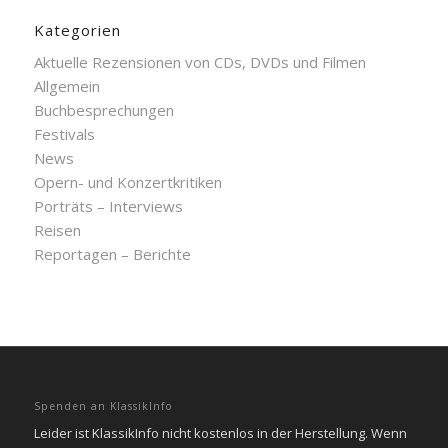
Kategorien
Aktuelle Rezensionen von CDs, DVDs und Filmen
Allgemein
Buchbesprechungen
Festivals
News
Opern- und Konzertkritiken
Porträts – Interviews
Reisen
Reportagen – Berichte
Spenden an KlassikInfo
Leider ist KlassikInfo nicht kostenlos in der Herstellung. Wenn