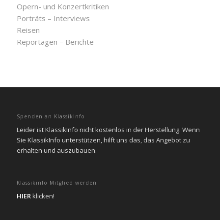
Opern- und Konzertkritiken
Porträts – Interviews
Reisen
Reportagen – Berichte
Spenden an KlassikInfo
Leider ist KlassikInfo nicht kostenlos in der Herstellung. Wenn
Sie KlassikInfo unterstützen, hilft uns das, das Angebot zu
erhalten und auszubauen.
Klassikinfo Mitglied werden
HIER
klicken!