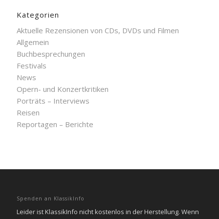
Kategorien
Aktuelle Rezensionen von CDs, DVDs und Filmen
Allgemein
Buchbesprechungen
Festivals
News
Opern- und Konzertkritiken
Porträts – Interviews
Reisen
Reportagen – Berichte
Spenden an KlassikInfo
Leider ist KlassikInfo nicht kostenlos in der Herstellung. Wenn