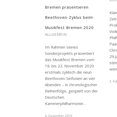
Bremen präsentieren
Kla
Beethoven-Zyklus beim
Zeit
Pro
Musikfest Bremen 2020
Viol
ALLGEMEIN
Phi
Paav
Im Rahmen seines
Chr
Sonderprojekts präsentiert
29.
das Musikfest Bremen vom
sti
18. bis 22. November 2020
we
erstmals zyklisch die neun
Beethoven-Sinfonien an vier
3. F
Abenden – in chronologischer
Reihenfolge, gespielt von der
Deutschen
Kammerphilharmonie…
6. Dezember 2019