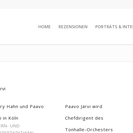
HOME
REZENSIONEN
PORTRÄTS & INTE
rvi
ary Hahn und Paavo
Paavo Järvi wird
i in Köln
Chefdirigent des
RN- UND
Tonhalle-Orchesters
ZERTKRITIKEN