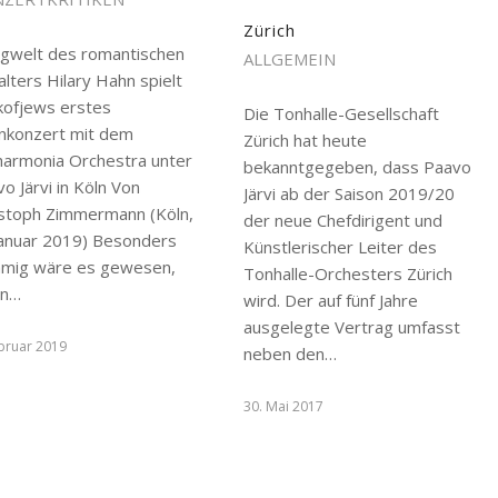
Zürich
ngwelt des romantischen
ALLGEMEIN
alters Hilary Hahn spielt
kofjews erstes
Die Tonhalle-Gesellschaft
inkonzert mit dem
Zürich hat heute
lharmonia Orchestra unter
bekanntgegeben, dass Paavo
o Järvi in Köln Von
Järvi ab der Saison 2019/20
istoph Zimmermann (Köln,
der neue Chefdirigent und
Januar 2019) Besonders
Künstlerischer Leiter des
mmig wäre es gewesen,
Tonhalle-Orchesters Zürich
nn…
wird. Der auf fünf Jahre
ausgelegte Vertrag umfasst
ebruar 2019
neben den…
30. Mai 2017