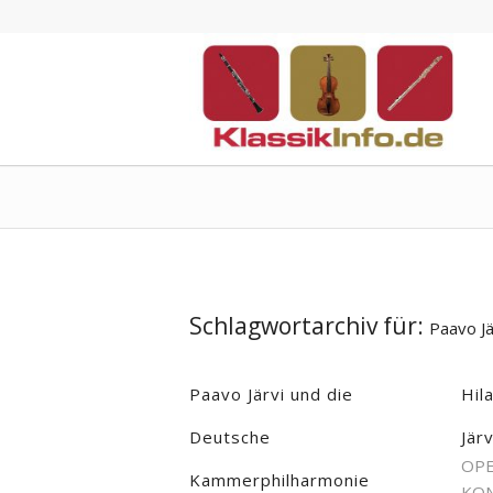
Schlagwortarchiv für:
Paavo Jä
Paavo Järvi und die
Hil
Deutsche
Järv
OPE
Kammerphilharmonie
KON