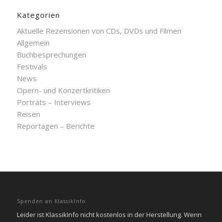
Kategorien
Aktuelle Rezensionen von CDs, DVDs und Filmen
Allgemein
Buchbesprechungen
Festivals
News
Opern- und Konzertkritiken
Porträts – Interviews
Reisen
Reportagen – Berichte
Spenden an KlassikInfo
Leider ist KlassikInfo nicht kostenlos in der Herstellung. Wenn