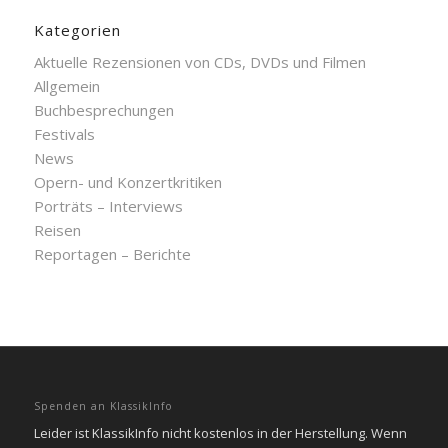
Kategorien
Aktuelle Rezensionen von CDs, DVDs und Filmen
Allgemein
Buchbesprechungen
Festivals
News
Opern- und Konzertkritiken
Porträts – Interviews
Reisen
Reportagen – Berichte
Spenden an KlassikInfo
Leider ist KlassikInfo nicht kostenlos in der Herstellung. Wenn