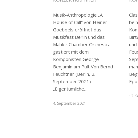
Musik-Anthropologie „A
Cla
House of Call“ von Heiner
beim
Goebbels eröffnet das
Kon
Musikfest Berlin und das
Birt
Mahler Chamber Orchestra
und
gastiert mit dem
Feuc
Komponisten George
Sep
Benjamin am Pult Von Bernd
man
Feuchtner (Berlin, 2.
Beg
September 2021)
Epo
„Eigentümliche…
12. 
4. September 2021