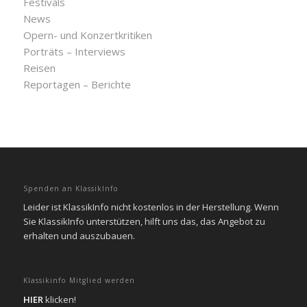
Festivals
News
Opern- und Konzertkritiken
Porträts – Interviews
Reisen
Reportagen – Berichte
Spenden an KlassikInfo
Leider ist KlassikInfo nicht kostenlos in der Herstellung. Wenn
Sie KlassikInfo unterstützen, hilft uns das, das Angebot zu
erhalten und auszubauen.
Klassikinfo Mitglied werden
HIER
klicken!