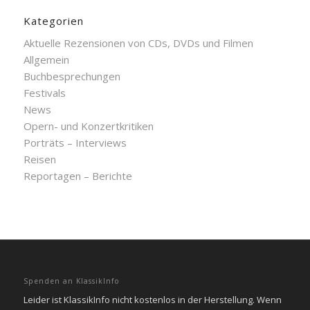
Kategorien
Aktuelle Rezensionen von CDs, DVDs und Filmen
Allgemein
Buchbesprechungen
Festivals
News
Opern- und Konzertkritiken
Porträts – Interviews
Reisen
Reportagen – Berichte
Spenden an KlassikInfo
Leider ist KlassikInfo nicht kostenlos in der Herstellung. Wenn