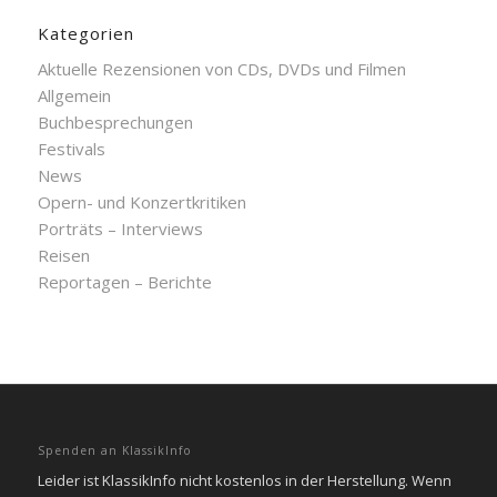
Kategorien
Aktuelle Rezensionen von CDs, DVDs und Filmen
Allgemein
Buchbesprechungen
Festivals
News
Opern- und Konzertkritiken
Porträts – Interviews
Reisen
Reportagen – Berichte
Spenden an KlassikInfo
Leider ist KlassikInfo nicht kostenlos in der Herstellung. Wenn