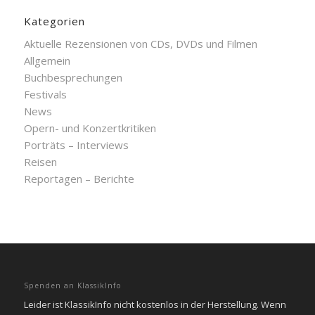
Kategorien
Aktuelle Rezensionen von CDs, DVDs und Filmen
Allgemein
Buchbesprechungen
Festivals
News
Opern- und Konzertkritiken
Porträts – Interviews
Reisen
Reportagen – Berichte
Spenden an KlassikInfo
Leider ist KlassikInfo nicht kostenlos in der Herstellung. Wenn