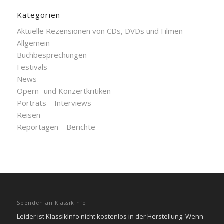
Kategorien
Aktuelle Rezensionen von CDs, DVDs und Filmen
Allgemein
Buchbesprechungen
Festivals
News
Opern- und Konzertkritiken
Porträts – Interviews
Reisen
Reportagen – Berichte
Spenden an KlassikInfo
Leider ist KlassikInfo nicht kostenlos in der Herstellung. Wenn