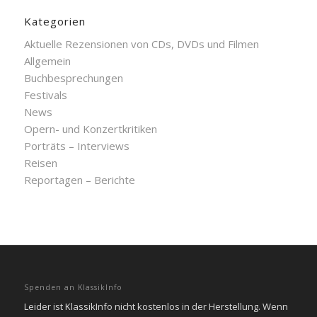
Kategorien
Aktuelle Rezensionen von CDs, DVDs und Filmen
Allgemein
Buchbesprechungen
Festivals
News
Opern- und Konzertkritiken
Porträts – Interviews
Reisen
Reportagen – Berichte
Spenden an KlassikInfo
Leider ist KlassikInfo nicht kostenlos in der Herstellung. Wenn