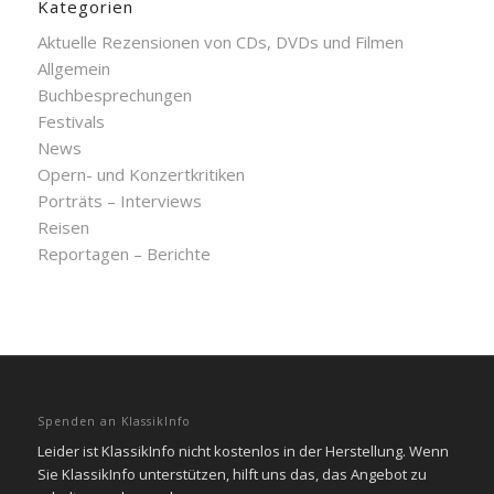
Kategorien
Aktuelle Rezensionen von CDs, DVDs und Filmen
Allgemein
Buchbesprechungen
Festivals
News
Opern- und Konzertkritiken
Porträts – Interviews
Reisen
Reportagen – Berichte
Spenden an KlassikInfo
Leider ist KlassikInfo nicht kostenlos in der Herstellung. Wenn
Sie KlassikInfo unterstützen, hilft uns das, das Angebot zu