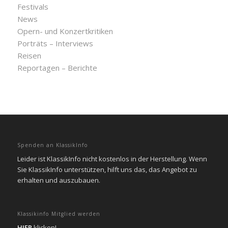
Festivals
News
Opern- und Konzertkritiken
Porträts – Interviews
Reisen
Reportagen – Berichte
Spenden an KlassikInfo
Leider ist KlassikInfo nicht kostenlos in der Herstellung. Wenn
Sie KlassikInfo unterstützen, hilft uns das, das Angebot zu
erhalten und auszubauen.
Klassikinfo Mitglied werden
HIER
klicken!