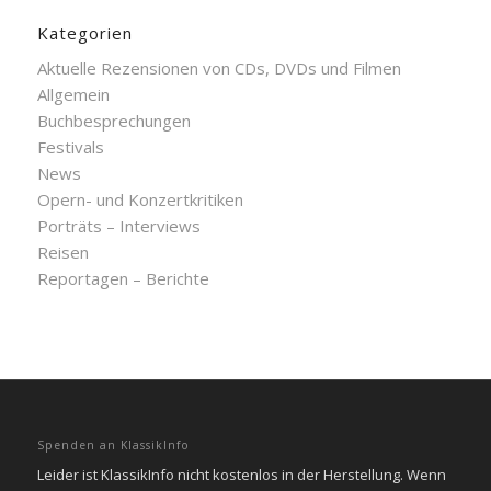
Kategorien
Aktuelle Rezensionen von CDs, DVDs und Filmen
Allgemein
Buchbesprechungen
Festivals
News
Opern- und Konzertkritiken
Porträts – Interviews
Reisen
Reportagen – Berichte
Spenden an KlassikInfo
Leider ist KlassikInfo nicht kostenlos in der Herstellung. Wenn