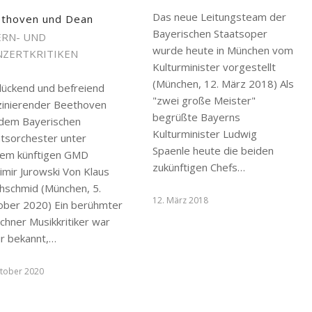
Das neue Leitungsteam der
thoven und Dean
Bayerischen Staatsoper
RN- UND
wurde heute in München vom
ZERTKRITIKEN
Kulturminister vorgestellt
(München, 12. März 2018) Als
lückend und befreiend
"zwei große Meister"
zinierender Beethoven
begrüßte Bayerns
 dem Bayerischen
Kulturminister Ludwig
atsorchester unter
Spaenle heute die beiden
nem künftigen GMD
zukünftigen Chefs…
imir Jurowski Von Klaus
chschmid (München, 5.
12. März 2018
ober 2020) Ein berühmter
chner Musikkritiker war
ür bekannt,…
ktober 2020