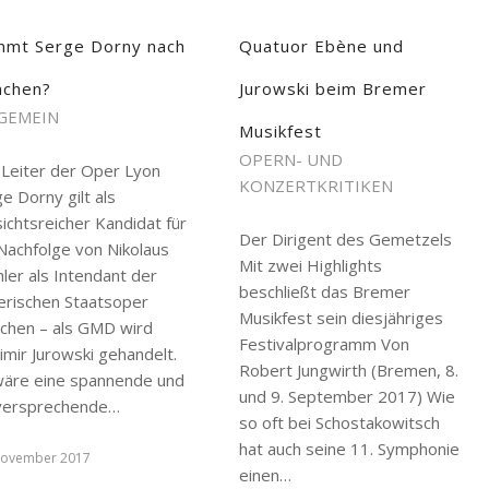
mt Serge Dorny nach
Quatuor Ebène und
chen?
Jurowski beim Bremer
GEMEIN
Musikfest
OPERN- UND
 Leiter der Oper Lyon
KONZERTKRITIKEN
e Dorny gilt als
ichtsreicher Kandidat für
Der Dirigent des Gemetzels
Nachfolge von Nikolaus
Mit zwei Highlights
ler als Intendant der
beschließt das Bremer
erischen Staatsoper
Musikfest sein diesjähriges
chen – als GMD wird
Festivalprogramm Von
imir Jurowski gehandelt.
Robert Jungwirth (Bremen, 8.
wäre eine spannende und
und 9. September 2017) Wie
lversprechende…
so oft bei Schostakowitsch
hat auch seine 11. Symphonie
November 2017
einen…