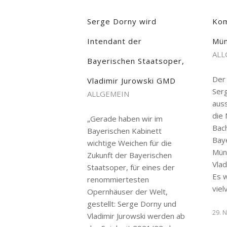
Serge Dorny wird
Kom
Intendant der
Mün
ALL
Bayerischen Staatsoper,
Der
Vladimir Jurowski GMD
Serg
ALLGEMEIN
auss
die 
„Gerade haben wir im
Bach
Bayerischen Kabinett
Bay
wichtige Weichen für die
Mün
Zukunft der Bayerischen
Vlad
Staatsoper, für eines der
Es 
renommiertesten
vie
Opernhäuser der Welt,
gestellt: Serge Dorny und
29. 
Vladimir Jurowski werden ab