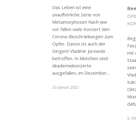
Das Leben ist eine
Bee
unaufhörliche Serie von
OPE
Metamorphosen Nach wie
KON
vor fallen viele Konzert den
Corona-Beschränkungen zum
Beg
Opfer. Davon ist auch der
Fas
Dirigent Vladimir Jurowski
mit
betroffen. In München sind
Sta
Akademiekonzerte
sei
ausgefallen, im Dezember…
Vlad
Kal
20. Januar 2022
Okt
Mün
daf
6. O