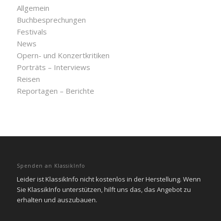
Allgemein
Buchbesprechungen
Festivals
News
Opern- und Konzertkritiken
Porträts – Interviews
Reisen
Reportagen – Berichte
Spenden an KlassikInfo
Leider ist KlassikInfo nicht kostenlos in der Herstellung. Wenn
Sie KlassikInfo unterstützen, hilft uns das, das Angebot zu
erhalten und auszubauen.