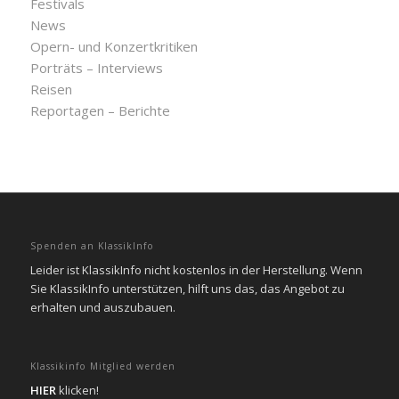
Festivals
News
Opern- und Konzertkritiken
Porträts – Interviews
Reisen
Reportagen – Berichte
Spenden an KlassikInfo
Leider ist KlassikInfo nicht kostenlos in der Herstellung. Wenn
Sie KlassikInfo unterstützen, hilft uns das, das Angebot zu
erhalten und auszubauen.
Klassikinfo Mitglied werden
HIER
klicken!