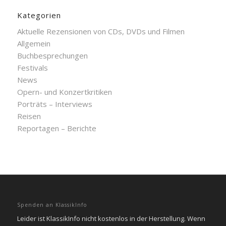
Kategorien
Aktuelle Rezensionen von CDs, DVDs und Filmen
Allgemein
Buchbesprechungen
Festivals
News
Opern- und Konzertkritiken
Porträts – Interviews
Reisen
Reportagen – Berichte
Spenden an KlassikInfo
Leider ist KlassikInfo nicht kostenlos in der Herstellung. Wenn