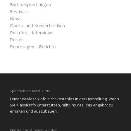
Buchbesprechungen
Festivals
News
Opern- und Konzertkritiken
Porträts – Interviews
Reisen
Reportagen – Berichte
Spenden an KlassikInfo
Leider ist KlassikInfo nicht kostenlos in der Herstellung. Wenn
Sie KlassikInfo unterstützen, hilft uns das, das Angebot zu
erhalten und auszubauen.
Klassikinfo Mitglied werden