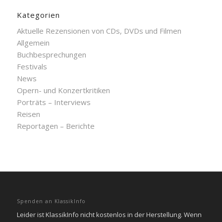
Kategorien
Aktuelle Rezensionen von CDs, DVDs und Filmen
Allgemein
Buchbesprechungen
Festivals
News
Opern- und Konzertkritiken
Porträts – Interviews
Reisen
Reportagen – Berichte
Spenden an KlassikInfo
Leider ist KlassikInfo nicht kostenlos in der Herstellung. Wenn