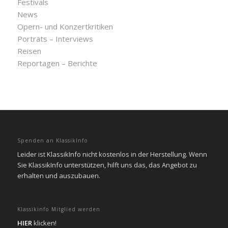
Festivals
News
Opern- und Konzertkritiken
Porträts – Interviews
Reisen
Reportagen – Berichte
Spenden an KlassikInfo
Leider ist KlassikInfo nicht kostenlos in der Herstellung. Wenn
Sie KlassikInfo unterstützen, hilft uns das, das Angebot zu
erhalten und auszubauen.
Klassikinfo Mitglied werden
HIER
klicken!