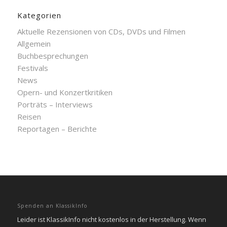
Kategorien
Aktuelle Rezensionen von CDs, DVDs und Filmen
Allgemein
Buchbesprechungen
Festivals
News
Opern- und Konzertkritiken
Porträts – Interviews
Reisen
Reportagen – Berichte
Spenden an KlassikInfo
Leider ist KlassikInfo nicht kostenlos in der Herstellung. Wenn